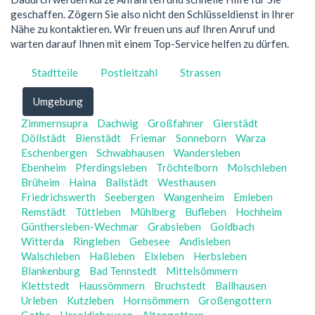
geschaffen. Zögern Sie also nicht den Schlüsseldienst in Ihrer
Nähe zu kontaktieren. Wir freuen uns auf Ihren Anruf und
warten darauf Ihnen mit einem Top-Service helfen zu dürfen.
Stadtteile
Postleitzahl
Strassen
Umgebung
Zimmernsupra
Dachwig
Großfahner
Gierstädt
Döllstädt
Bienstädt
Friemar
Sonneborn
Warza
Eschenbergen
Schwabhausen
Wandersleben
Ebenheim
Pferdingsleben
Tröchtelborn
Molschleben
Brüheim
Haina
Ballstädt
Westhausen
Friedrichswerth
Seebergen
Wangenheim
Emleben
Remstädt
Tüttleben
Mühlberg
Bufleben
Hochheim
Günthersleben-Wechmar
Grabsleben
Goldbach
Witterda
Ringleben
Gebesee
Andisleben
Walschleben
Haßleben
Elxleben
Herbsleben
Blankenburg
Bad Tennstedt
Mittelsömmern
Klettstedt
Haussömmern
Bruchstedt
Ballhausen
Urleben
Kutzleben
Hornsömmern
Großengottern