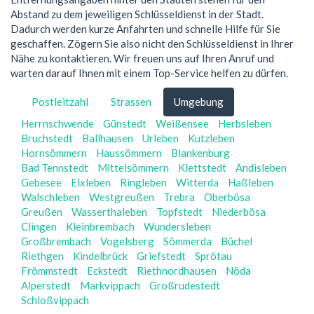
Abstand zu dem jeweiligen Schlüsseldienst in der Stadt.
Dadurch werden kurze Anfahrten und schnelle Hilfe für Sie
geschaffen. Zögern Sie also nicht den Schlüsseldienst in Ihrer
Nähe zu kontaktieren. Wir freuen uns auf Ihren Anruf und
warten darauf Ihnen mit einem Top-Service helfen zu dürfen.
Postleitzahl
Strassen
Umgebung
Herrnschwende
Günstedt
Weißensee
Herbsleben
Bruchstedt
Ballhausen
Urleben
Kutzleben
Hornsömmern
Haussömmern
Blankenburg
Bad Tennstedt
Mittelsömmern
Klettstedt
Andisleben
Gebesee
Elxleben
Ringleben
Witterda
Haßleben
Walschleben
Westgreußen
Trebra
Oberbösa
Greußen
Wasserthaleben
Topfstedt
Niederbösa
Clingen
Kleinbrembach
Wundersleben
Großbrembach
Vogelsberg
Sömmerda
Büchel
Riethgen
Kindelbrück
Griefstedt
Sprötau
Frömmstedt
Eckstedt
Riethnordhausen
Nöda
Alperstedt
Markvippach
Großrudestedt
Schloßvippach